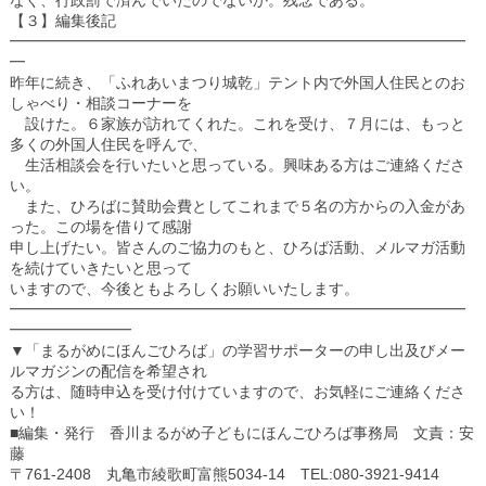
なく、行政罰で済んでいたのでないか。残念である。
【３】編集後記
━━━━━━━━━━━━━━━━━━━━━━━━━━━━━━
━
昨年に続き、「ふれあいまつり城乾」テント内で外国人住民とのお
しゃべり・相談コーナーを
設けた。６家族が訪れてくれた。これを受け、７月には、もっと
多くの外国人住民を呼んで、
生活相談会を行いたいと思っている。興味ある方はご連絡くださ
い。
また、ひろばに賛助会費としてこれまで５名の方からの入金があ
った。この場を借りて感謝
申し上げたい。皆さんのご協力のもと、ひろば活動、メルマガ活動
を続けていきたいと思って
いますので、今後ともよろしくお願いいたします。
━━━━━━━━━━━━━━━━━━━━━━━━━━━━━━
━━━━━━━━
▼「まるがめにほんごひろば」の学習サポーターの申し出及びメー
ルマガジンの配信を希望され
る方は、随時申込を受け付けていますので、お気軽にご連絡くださ
い！
■編集・発行 香川まるがめ子どもにほんごひろば事務局 文責：安
藤
〒761-2408 丸亀市綾歌町富熊5034-14 TEL:080-3921-9414