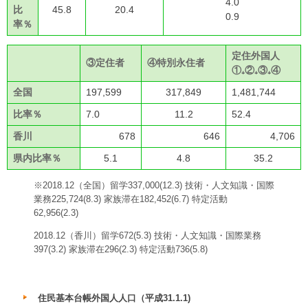
4.0
比
45.8
20.4
0.9
率％
定住外国人
③定住者
④特別永住者
①₊②₊③₊④
全国
197,599
317,849
1,481,744
比率％
7.0
11.2
52.4
香川
678
646
4,706
県内比率％
5.1
4.8
35.2
※2018.12（全国）留学337,000(12.3) 技術・人文知識・国際
業務225,724(8.3) 家族滞在182,452(6.7) 特定活動
62,956(2.3)
2018.12（香川）留学672(5.3) 技術・人文知識・国際業務
397(3.2) 家族滞在296(2.3) 特定活動736(5.8)
住民基本台帳外国人人口（平成31.1.1)