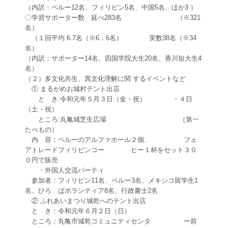
（内訳：ペルー12名、フィリピン5名、中国5名、ほか3 ）
〇学習サポーター数 延べ283名 （※321
名）
（１回平均 6.7名（※6．6名） 実数38名（※34
名）
（内訳：サポーター14名、四国学院大生20名、香川短大生4
名）
（２）多文化共生、異文化理解に関 するイベントなど
① まるがめお城村テント出店
と き:令和元年５月３日（金・祝） ・４日
（土・祝）
ところ:丸亀城芝生広場 （第一
たべもの）
内 容：ペルーのアルファホール２個、 フェ
アトレードフィリピンコー ヒー１杯をセット３０
０円で販売
・外国人交流パーティ
参加者：フィリピン11名、ペルー3名、メキシコ留学生1
名、ひろ ばボランティア8名、行政書士2名
② ふれあいまつり城乾へのテント出店
と き：令和元年６月２日（日）
ところ：丸亀市城乾コミュニティセンタ ー前