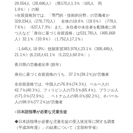
29,554人《28,686人》（県170人1.3％〈165人 同
1.9％〉）の順
○在留資格別では、「専門的・技術的分野」の労働者が
329,034人《276,770人》 全体の19.8％《19.0％》（778人
7.6％）〈637人7.3%〉また、永住者や永住者を配偶者に持
つ人など「身分に基づく在留資格」は531,781人《495,668
人》32.1％《33.9％》（1,752人17,2％）
〈1,645人 18.9%〉技能実習383,978人23.1％《308,489人
21.1％》(6,218人61.1％〈5,222人60.0％〉）
香川県の労働者比率 (前年）
身分に基づく在留資格のうち、37.2％(39.2％)が労働者
全在留資格では、中国人の76.9％(74.3％)、ペルー人の
42.7％(40.3％)、フィリピン人の73.5％(65.4％)、ブラジル人
の71.0％(72.9％)、、ベトナム人の95.0％(92.2％)、ネパール
人の98.0％(77.2％)が労働者
○日本語指導が必要な児童生徒
◆日本語指導が必要な児童生徒の受入状況等に関する調査
（平成30年度）」の結果について（文部科学省）