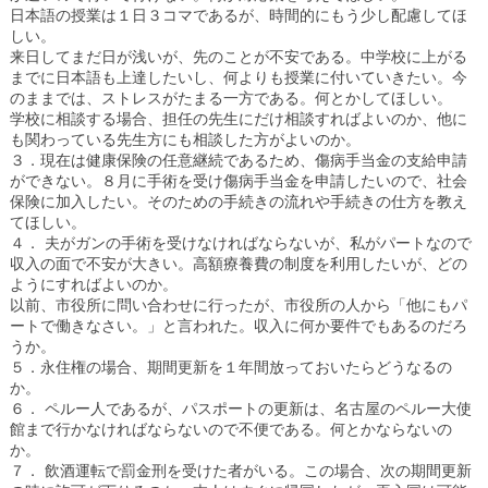
日本語の授業は１日３コマであるが、時間的にもう少し配慮してほ
しい。
来日してまだ日が浅いが、先のことが不安である。中学校に上がる
までに日本語も上達したいし、何よりも授業に付いていきたい。今
のままでは、ストレスがたまる一方である。何とかしてほしい。
学校に相談する場合、担任の先生にだけ相談すればよいのか、他に
も関わっている先生方にも相談した方がよいのか。
３．現在は健康保険の任意継続であるため、傷病手当金の支給申請
ができない。８月に手術を受け傷病手当金を申請したいので、社会
保険に加入したい。そのための手続きの流れや手続きの仕方を教え
てほしい。
４． 夫がガンの手術を受けなければならないが、私がパートなので
収入の面で不安が大きい。高額療養費の制度を利用したいが、どの
ようにすればよいのか。
以前、市役所に問い合わせに行ったが、市役所の人から「他にもパ
ートで働きなさい。」と言われた。収入に何か要件でもあるのだろ
うか。
５．永住権の場合、期間更新を１年間放っておいたらどうなるの
か。
６． ペルー人であるが、パスポートの更新は、名古屋のペルー大使
館まで行かなければならないので不便である。何とかならないの
か。
７． 飲酒運転で罰金刑を受けた者がいる。この場合、次の期間更新