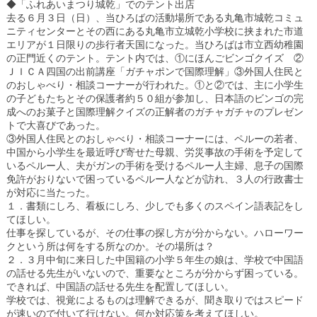
◆「ふれあいまつり城乾」でのテント出店
去る６月３日（日）、当ひろばの活動場所である丸亀市城乾コミュ
ニティセンターとその西にある丸亀市立城乾小学校に挟まれた市道
エリアが１日限りの歩行者天国になった。当ひろばは市立西幼稚園
の正門近くのテント。テント内では、①にほんごビンゴクイズ ②
ＪＩＣＡ四国の出前講座「ガチャポンで国際理解」③外国人住民と
のおしゃべり・相談コーナーが行われた。①と②では、主に小学生
の子どもたちとその保護者約５０組が参加し、日本語のビンゴの完
成へのお菓子と国際理解クイズの正解者のガチャガチャのプレゼン
トで大喜びであった。
③外国人住民とのおしゃべり・相談コーナーには、ペルーの若者、
中国から小学生を最近呼び寄せた母親、労災事故の手術を予定して
いるペルー人、夫がガンの手術を受けるペルー人主婦、息子の国際
免許がおりないで困っているペルー人などが訪れ、３人の行政書士
が対応に当たった。
１．書類にしろ、看板にしろ、少しでも多くのスペイン語表記をし
てほしい。
仕事を探しているが、その仕事の探し方が分からない。ハローワー
クという所は何をする所なのか。その場所は？
２．３月中旬に来日した中国籍の小学５年生の娘は、学校で中国語
の話せる先生がいないので、重要なところが分からず困っている。
できれば、中国語の話せる先生を配置してほしい。
学校では、視覚によるものは理解できるが、聞き取りではスピード
が速いので付いて行けない。何か対応策を考えてほしい。