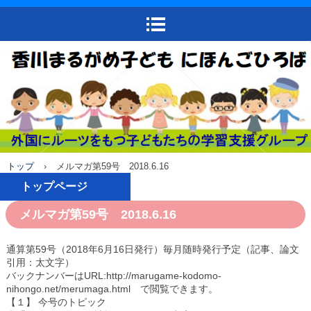
トップ
›
メルマガ第59号 2018.6.16
トップページ
メルマガ第59号 2018.6.16
お問い合わせ
qzp10324@gmail.co
通算第59号（2018年6月16日発行）毎月随時発行予定（記事、論文
引用：太文字）
m 080-3921-9414
バックナンバーはURL:http://marugame-kodomo-
nihongo.net/merumaga.html で閲覧できます。
【１】 今号のトピック