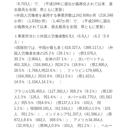
〈8,703人〉で、（平成19年に届出が義務化されて以来、過
去最高を全国、県ともに更新）
○外国人労働者を雇用する事業所数は242,608か所《216,348
か所》（1,639か所）〈1,467か所〉で、（平成19年に届出
が義務化されて以来、過去最高を全国、県ともに更新）
１事業所当たり外国人労働者数6.8人《6.8人》（6.2〈5.9
人〉）
○国籍別では、中国が最も多く418,327人《389,117人》（外
国人労働者全体の25.2％《29.1％》）（県3,076人
30.2％〈2,904人 全体の37.1％〉）。次いでベトナム
401,326人《316,840人》同24.2％《18.8％》（県2,895人
28.5％〈1,768人同22.6％〉）、フィリピン179,685人
《164,006人》同10.8％《同11.5％》（県1,423人
14.0％〈1,104人14.1％） 〉
ブラジル135,455人《127,392人》同8.2％《9.2％》（県130
人1.3％〈126人 同1.4％〉）、ネパール91,770人《81,562
人》同5.5％《同4.9％》（県137人1.3％〈102人 同
1.2％〉）韓国69,191人《62,516人》（県100人1.0％〈101
人 同1.2％〉）、インドネシア51,337人《41,586人》（県
872人8.6％〈692人 同8.0％〉）、アメリカ34,454人
《32,976人》（県96人0.9％〈101人 同1.2％〉）、ペルー