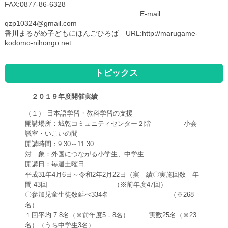
FAX:0877-86-6328
E-mail:
qzp10324@gmail.com
香川まるがめ子どもにほんごひろば URL:http://marugame-
kodomo-nihongo.net
トピックス
２０１９年度開催実績
（１） 日本語学習・教科学習の支援
開講場所：城乾コミュニティセンター２階 小会
議室・いこいの間
開講時間：9:30～11:30
対 象：外国につながる小学生、中学生
開講日：毎週土曜日
平成31年4月6日～令和2年2月22日（実 績〇実施回数 年
間 43回 （※前年度47回）
〇参加児童生徒数延べ334名 （※268
名）
１回平均 7.8名（※前年度5．8名） 実数25名（※23
名）（うち中学生3名）