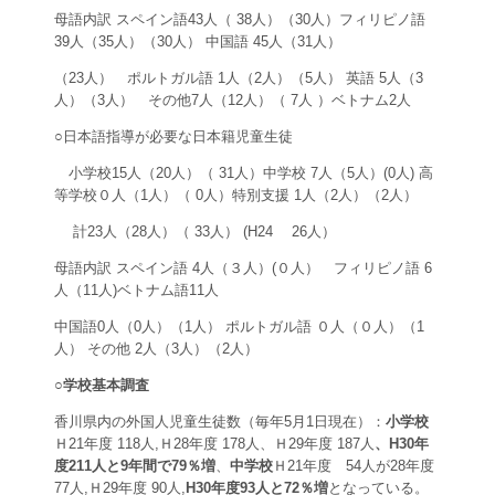
母語内訳 スペイン語43人（ 38人）（30人）フィリピノ語
39人（35人）（30人） 中国語 45人（31人）
（23人） ポルトガル語 1人（2人）（5人） 英語 5人（3
人）（3人） その他7人（12人）（ 7人 ）ベトナム2人
○日本語指導が必要な日本籍児童生徒
小学校15人（20人）（ 31人）中学校 7人（5人）(0人) 高
等学校０人（1人）（ 0人）特別支援 1人（2人）（2人）
計23人（28人）（ 33人） (H24 26人）
母語内訳 スペイン語 4人（３人）(０人） フィリピノ語 6
人（11人)ベトナム語11人
中国語0人（0人）（1人） ポルトガル語 ０人（０人）（1
人） その他 2人（3人）（2人）
○学校基本調査
香川県内の外国人児童生徒数（毎年5月1日現在）：
小学校
Ｈ21年度 118人,Ｈ28年度 178人、Ｈ29年度 187人
、H30年
度211人と9年間で79％増
、
中学校
Ｈ21年度 54人が28年度
77人,Ｈ29年度 90人,
H30年度93人と72％増
となっている。