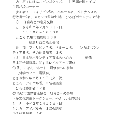
内 容：にほんごビンゴクイズ、 世界10か国クイズ、
生活相談コーナー
参加者： フィリピン5名、ペルー４名、ベトナム３名、
行政書士2名、メキシコ留学生1名、ひろばボランティア6名
③ 保護者との意見交換
と き令和２年２月２３日（日）
１５：００～１６：３０
ところ 丸亀市福島町１６８
福島町西自治会長宅
参 加 フィリピン７名、ペルー１名、 ひろばボラン
ティア５名、その他参加者 ３名
（３）日本語ボランティア育成のための 研修
日本語学習指導に関するレベルアップ研修
① 香川にほんごネット 研修会への参加
（哲学カフェ 講演会）
とき令和２年２月１１日（火・祝）
ところ アイパル香川３階会議室
ひろば参加者：２名
② 高松市国際交流協会 研修会への参加
（多文化共生トークショー、やさしい日本語）
と き 令和２年２月１６日（日）
ところ アイパル香川３階会議室
ひろば参加者：２名