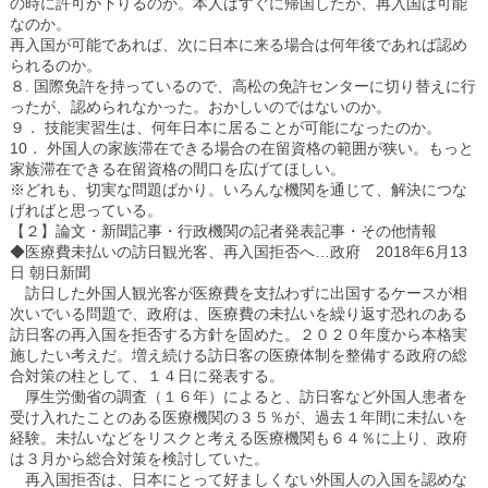
の時に許可が下りるのか。本人はすぐに帰国したが、再入国は可能
なのか。
再入国が可能であれば、次に日本に来る場合は何年後であれば認め
られるのか。
８. 国際免許を持っているので、高松の免許センターに切り替えに行
ったが、認められなかった。おかしいのではないのか。
９． 技能実習生は、何年日本に居ることが可能になったのか。
10． 外国人の家族滞在できる場合の在留資格の範囲が狭い。もっと
家族滞在できる在留資格の間口を広げてほしい。
※どれも、切実な問題ばかり。いろんな機関を通じて、解決につな
げればと思っている。
【２】論文・新聞記事・行政機関の記者発表記事・その他情報
◆医療費未払いの訪日観光客、再入国拒否へ…政府 2018年6月13
日 朝日新聞
訪日した外国人観光客が医療費を支払わずに出国するケースが相
次いでいる問題で、政府は、医療費の未払いを繰り返す恐れのある
訪日客の再入国を拒否する方針を固めた。２０２０年度から本格実
施したい考えだ。増え続ける訪日客の医療体制を整備する政府の総
合対策の柱として、１４日に発表する。
厚生労働省の調査（１６年）によると、訪日客など外国人患者を
受け入れたことのある医療機関の３５％が、過去１年間に未払いを
経験。未払いなどをリスクと考える医療機関も６４％に上り、政府
は３月から総合対策を検討していた。
再入国拒否は、日本にとって好ましくない外国人の入国を認めな