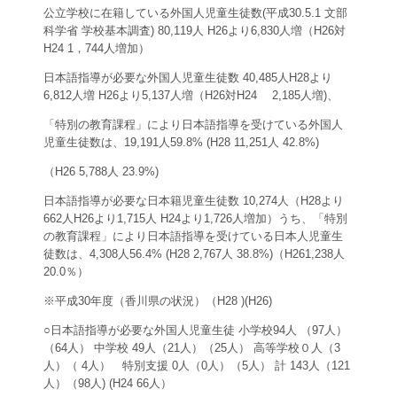
公立学校に在籍している外国人児童生徒数(平成30.5.1 文部
科学省 学校基本調査) 80,119人 H26より6,830人増（H26対
H24 1，744人増加）
日本語指導が必要な外国人児童生徒数 40,485人H28より
6,812人増 H26より5,137人増（H26対H24 2,185人増)、
「特別の教育課程」により日本語指導を受けている外国人
児童生徒数は、19,191人59.8% (H28 11,251人 42.8%)
（H26 5,788人 23.9%)
日本語指導が必要な日本籍児童生徒数 10,274人（H28より
662人H26より1,715人 H24より1,726人増加）うち、「特別
の教育課程」により日本語指導を受けている日本人児童生
徒数は、4,308人56.4% (H28 2,767人 38.8%)（H261,238人
20.0％）
※平成30年度（香川県の状況）（H28 )(H26)
○日本語指導が必要な外国人児童生徒 小学校94人 （97人）
（64人） 中学校 49人（21人）（25人） 高等学校０人（3
人）（ 4人） 特別支援 0人（0人）（5人） 計 143人（121
人）（98人) (H24 66人）