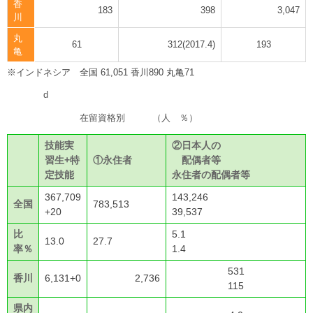
香
183
398
3,047
川
丸
61
312(2017.4)
193
亀
※インドネシア 全国 61,051 香川890 丸亀71
d
在留資格別 （人 ％）
技能実
②日本人の
習生+特
①永住者
配偶者等
定技能
永住者の配偶者等
367,709
143,246
全国
783,513
+20
39,537
比
5.1
13.0
27.7
率％
1.4
531
香川
6,131+0
2,736
115
県内