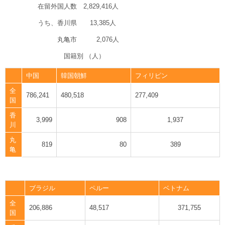
在留外国人数 2,829,416人
うち、香川県 13,385人
丸亀市 2,076人
国籍別 （人）
中国
韓国朝鮮
フィリピン
全
786,241
480,518
277,409
国
香
3,999
908
1,937
川
丸
819
80
389
亀
ブラジル
ペルー
ベトナム
全
206,886
48,517
371,755
国