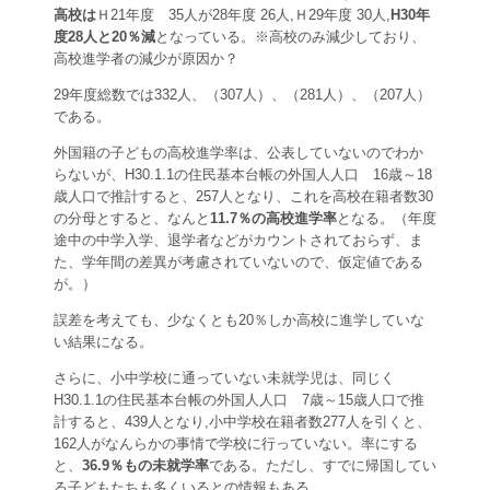
高校は
Ｈ21年度 35人が28年度 26人,Ｈ29年度 30人,
H30年
度28人と20％減
となっている。※高校のみ減少しており、
高校進学者の減少が原因か？
29年度総数では332人、（307人）、（281人）、（207人）
である。
外国籍の子どもの高校進学率は、公表していないのでわか
らないが、H30.1.1の住民基本台帳の外国人人口 16歳～18
歳人口で推計すると、257人となり、これを高校在籍者数30
の分母とすると、なんと
11.7％の高校
進学率
となる。（年度
途中の中学入学、退学者などがカウントされておらず、ま
た、学年間の差異が考慮されていないので、仮定値である
が。）
誤差を考えても、少なくとも20％しか高校に進学していな
い結果になる。
さらに、小中学校に通っていない未就学児は、同じく
H30.1.1の住民基本台帳の外国人人口 7歳～15歳人口で推
計すると、439人となり,小中学校在籍者数277人を引くと、
162人がなんらかの事情で学校に行っていない。率にする
と、
36.9％もの未就学率
である。ただし、すでに帰国してい
る子どもたちも多くいるとの情報もある。