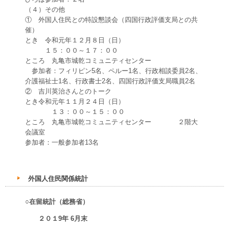
（４）その他
① 外国人住民との特設懇談会（四国行政評価支局との共
催）
とき 令和元年１２月８日（日）
１５：００～１７：００
ところ 丸亀市城乾コミュニティセンター
参加者：フィリピン5名、ペルー1名、行政相談委員2名、
介護福祉士1名、行政書士2名、四国行政評価支局職員2名
② 吉川英治さんとのトーク
とき令和元年１１月２４日（日）
１３：００～１５：００
ところ 丸亀市城乾コミュニティセンター ２階大
会議室
参加者：一般参加者13名
外国人住民関係統計
○在留統計（総務省）
２０１9
年 6月末