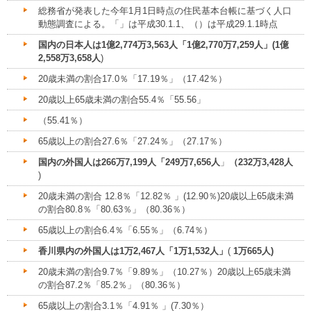
総務省が発表した今年1月1日時点の住民基本台帳に基づく人口
動態調査による。「」は平成30.1.1、（）は平成29.1.1時点
国内の日本人は1億2,774万3,563人「1億2,770万7,259人」(1億
2,558万3,658人
)
20歳未満の割合17.0％「17.19％」（17.42％）
20歳以上65歳未満の割合55.4％「55.56」
（55.41％）
65歳以上の割合27.6％「27.24％」（27.17％）
国内の外国人は266万7,199人「249万7,656人
」
（232万3,428人
)
20歳未満の割合 12.8％「12.82％ 」(12.90％)20歳以上65歳未満
の割合80.8％「80.63％」（80.36％）
65歳以上の割合6.4％「6.55％」（6.74％）
香川県内の外国人は1万2,467人「1万1,532人」
(
1万665人)
20歳未満の割合9.7％「9.89％」（10.27％）20歳以上65歳未満
の割合87.2％「85.2％」（80.36％）
65歳以上の割合3.1％「4.91％ 」(7.30％）