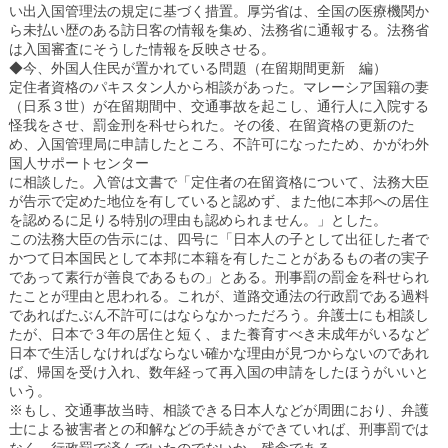
い出入国管理法の規定に基づく措置。厚労省は、全国の医療機関か
ら未払い歴のある訪日客の情報を集め、法務省に通報する。法務省
は入国審査にそうした情報を反映させる。
◆今、外国人住民が置かれている問題（在留期間更新 編）
定住者資格のパキスタン人から相談があった。マレーシア国籍の妻
（日系３世）が在留期間中、交通事故を起こし、通行人に入院する
怪我をさせ、罰金刑を科せられた。その後、在留資格の更新のた
め、入国管理局に申請したところ、不許可になったため、かがわ外
国人サポートセンター
に相談した。入管は文書で「定住者の在留資格について、法務大臣
が告示で定めた地位を有していると認めず、また他に本邦への居住
を認めるに足りる特別の理由も認められません。」とした。
この法務大臣の告示には、四号に「日本人の子として出征した者で
かつて日本国民として本邦に本籍を有したことがあるもの者の実子
であって素行が善良であるもの」とある。刑事罰の罰金を科せられ
たことが理由と思われる。これが、道路交通法の行政罰である過料
であればたぶん不許可にはならなかっただろう。弁護士にも相談し
たが、日本で３年の居住と短く、また養育すべき未成年がいるなど
日本で生活しなければならない確かな理由が見つからないのであれ
ば、帰国を受け入れ、数年経って再入国の申請をしたほうがいいと
いう。
※もし、交通事故当時、相談できる日本人などが周囲におり、弁護
士による被害者との和解などの手続きができていれば、刑事罰では