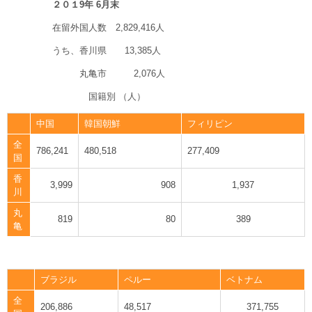
２０１9
年 6月末
在留外国人数 2,829,416人
うち、香川県 13,385人
丸亀市 2,076人
国籍別 （人）
中国
韓国朝鮮
フィリピン
全
786,241
480,518
277,409
国
香
3,999
908
1,937
川
丸
819
80
389
亀
ブラジル
ペルー
ベトナム
全
206,886
48,517
371,755