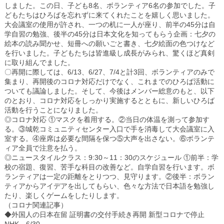
しました。この日、子ども8名、ボランティア6名の参加でした。子
どもたちはひろばを忘れずに来てくれたことを嬉しく思いました。
大会議室の使用が許され、一つの机に一人が座り、前半の45分は自
学自習の勉強、後半の45分は日本文化を知ってもらう企画：七夕の
絵本の読み聞かせ、短冊への願いごと書き、七夕絵面の色つけなど
を行いました。子どもたちは皆進級し成長がみられ、驚くほど真剣
に取り組んでました。
〇再開に際しては、6/13、6/27、7/4と計3回、ボランティアのみで
集まり、再開後のコロナ対応だけでなく、これまでのひろば活動に
ついても議論しました。そして、今後はメンバー総意のもと、以下
のとおり、コロナ対応をしっかり実施するとともに、新しいひろば
活動を行うことになりました。
◎コロナ対応 ①マスクを着用する。②当日の体温を測って参加す
る。③城乾コミュニティセンター入口で手を消毒して大会議室に入
室する。④座席は必要な間隔を保つ⑤大声を出さない。⑥ボランテ
ィア全員で注意を払う。
◎ニュースタイルクラス：9:30～11：30のスケジュール ①前半：学
校の宿題、復習、苦手な科目の改善など。自学自習を行います。ボ
ランティアは一定の距離をとりつつ、見守ります。②後半：ボラン
ティアからアイデアを出してもらい、色々な方法で日本語を勉強し
たり、楽しくゲームをしたりします。
（コロナ関連記事）
◆外国人の日本在留 証明書の交付手続き再開 新型コロナで停止