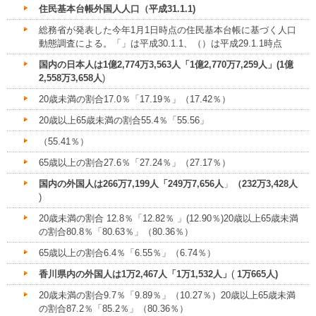
住民基本台帳外国人人口（平成31.1.1)
総務省が発表した今年1月1日時点の住民基本台帳に基づく人口
動態調査による。「」は平成30.1.1、（）は平成29.1.1時点
国内の日本人は1億2,774万3,563人「1億2,770万7,259人」(1億
2,558万3,658人
)
20歳未満の割合17.0％「17.19％」（17.42％）
20歳以上65歳未満の割合55.4％「55.56」
（55.41％）
65歳以上の割合27.6％「27.24％」（27.17％）
国内の外国人は266万7,199人「249万7,656人
」
（232万3,428人
)
20歳未満の割合 12.8％「12.82％ 」(12.90％)20歳以上65歳未満
の割合80.8％「80.63％」（80.36％）
65歳以上の割合6.4％「6.55％」（6.74％）
香川県内の外国人は1万2,467人「1万1,532人」
(
1万665人)
20歳未満の割合9.7％「9.89％」（10.27％）20歳以上65歳未満
の割合87.2％「85.2％」（80.36％）