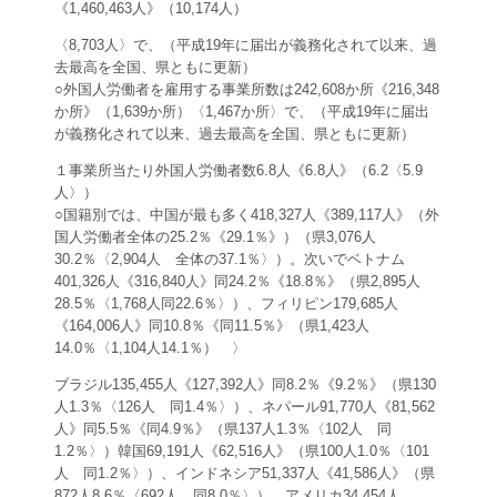
《1,460,463人》（10,174人）
〈8,703人〉で、（平成19年に届出が義務化されて以来、過
去最高を全国、県ともに更新）
○外国人労働者を雇用する事業所数は242,608か所《216,348
か所》（1,639か所）〈1,467か所〉で、（平成19年に届出
が義務化されて以来、過去最高を全国、県ともに更新）
１事業所当たり外国人労働者数6.8人《6.8人》（6.2〈5.9
人〉）
○国籍別では、中国が最も多く418,327人《389,117人》（外
国人労働者全体の25.2％《29.1％》）（県3,076人
30.2％〈2,904人 全体の37.1％〉）。次いでベトナム
401,326人《316,840人》同24.2％《18.8％》（県2,895人
28.5％〈1,768人同22.6％〉）、フィリピン179,685人
《164,006人》同10.8％《同11.5％》（県1,423人
14.0％〈1,104人14.1％） 〉
ブラジル135,455人《127,392人》同8.2％《9.2％》（県130
人1.3％〈126人 同1.4％〉）、ネパール91,770人《81,562
人》同5.5％《同4.9％》（県137人1.3％〈102人 同
1.2％〉）韓国69,191人《62,516人》（県100人1.0％〈101
人 同1.2％〉）、インドネシア51,337人《41,586人》（県
872人8.6％〈692人 同8.0％〉）、アメリカ34,454人