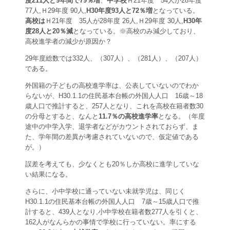
度211人と9年間で79％増
、
中学校
Ｈ21年度 54人が28年度
77人,Ｈ29年度 90人,
H30年度93人と72％増
となっている。
高校は
Ｈ21年度 35人が28年度 26人,Ｈ29年度 30人,
H30年
度28人と20％減
となっている。※高校のみ減少しており、
高校進学者の減少が原因か？
29年度総数では332人、（307人）、（281人）、（207人）
である。
外国籍の子どもの高校進学率は、公表していないのでわか
らないが、H30.1.1の住民基本台帳の外国人人口 16歳～18
歳人口で推計すると、257人となり、これを高校在籍者数30
の分母とすると、なんと
11.7％の高校
進学率
となる。（年度
途中の中学入学、退学者などがカウントされておらず、ま
た、学年間の差異が考慮されていないので、仮定値である
が。）
誤差を考えても、少なくとも20％しか高校に進学していな
い結果になる。
さらに、小中学校に通っていない未就学児は、同じく
H30.1.1の住民基本台帳の外国人人口 7歳～15歳人口で推
計すると、439人となり,小中学校在籍者数277人を引くと、
162人がなんらかの事情で学校に行っていない。率にする