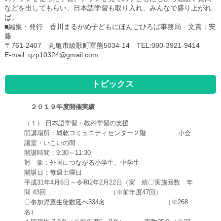
などを出してもらい、日本語学習も取り入れ、みんなで盛り上がれ
ば。
■編集・発行 香川まるがめ子どもにほんごひろば事務局 文責：安
藤
〒761-2407 丸亀市綾歌町富熊5034-14 TEL:080-3921-9414
E-mail: qzp10324@gmail.com
トピックス
２０１９年度開催実績
（１） 日本語学習・教科学習の支援
開講場所：城乾コミュニティセンター２階 小会
議室・いこいの間
開講時間：9:30～11:30
対 象：外国につながる小学生、中学生
開講日：毎週土曜日
平成31年4月6日～令和2年2月22日（実 績〇実施回数 年
間 43回 （※前年度47回）
〇参加児童生徒数延べ334名 （※268
名）