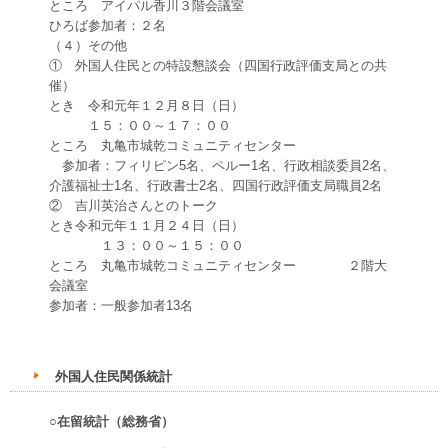
ところ アイパル香川３階会議室
ひろば参加者：２名
（４）その他
① 外国人住民との特設懇談会（四国行政評価支局との共
催）
とき 令和元年１２月８日（日）
１５：００～１７：００
ところ 丸亀市城乾コミュニティセンター
参加者：フィリピン5名、ペルー1名、行政相談委員2名、
介護福祉士1名、行政書士2名、四国行政評価支局職員2名
② 吉川英治さんとのトーク
とき令和元年１１月２４日（日）
１３：００～１５：００
ところ 丸亀市城乾コミュニティセンター ２階大
会議室
参加者：一般参加者13名
外国人住民関係統計
○在留統計（総務省）