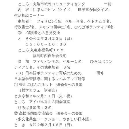
ところ：丸亀市城乾コミュニティセンタ ー前
内 容：にほんごビンゴクイズ、 世界10か国クイズ、
生活相談コーナー
参加者： フィリピン5名、ペルー４名、ベトナム３名、
行政書士2名、メキシコ留学生1名、ひろばボランティア6名
③ 保護者との意見交換
と き令和２年２月２３日（日）
１５：００～１６：３０
ところ 丸亀市福島町１６８
福島町西自治会長宅
参 加 フィリピン７名、ペルー１名、 ひろばボラン
ティア５名、その他参加者 ３名
（３）日本語ボランティア育成のための 研修
日本語学習指導に関するレベルアップ研修
① 香川にほんごネット 研修会への参加
（哲学カフェ 講演会）
とき令和２年２月１１日（火・祝）
ところ アイパル香川３階会議室
ひろば参加者：２名
② 高松市国際交流協会 研修会への参加
（多文化共生トークショー、やさしい日本語）
と き 令和２年２月１６日（日）