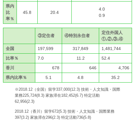
県内
4.0
比
45.8
20.4
0.9
率％
定住外国人
③定住者
④特別永住者
①₊②₊③₊④
全国
197,599
317,849
1,481,744
比率％
7.0
11.2
52.4
香川
678
646
4,706
県内比率％
5.1
4.8
35.2
※2018.12（全国）留学337,000(12.3) 技術・人文知識・国際
業務225,724(8.3) 家族滞在182,452(6.7) 特定活動
62,956(2.3)
2018.12（香川）留学672(5.3) 技術・人文知識・国際業務
397(3.2) 家族滞在296(2.3) 特定活動736(5.8)