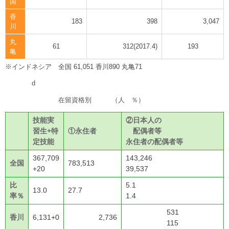
国
香
183
398
3,047
川
丸
61
312(2017.4)
193
亀
※インドネシア 全国 61,051 香川890 丸亀71
d
在留資格別 （人 ％）
技能実
②日本人の
習生+特
①永住者
配偶者等
定技能
永住者の配偶者等
367,709
143,246
全国
783,513
+20
39,537
比
5.1
13.0
27.7
率％
1.4
531
香川
6,131+0
2,736
115