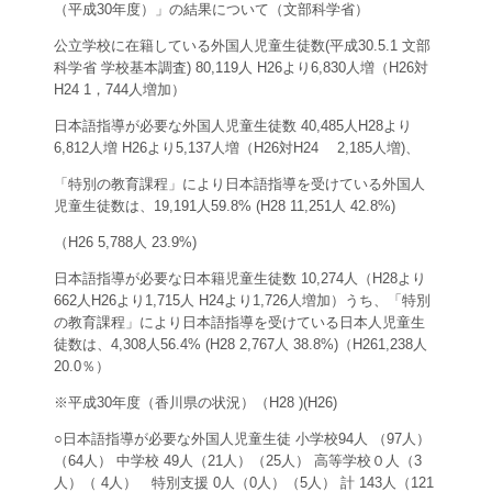
（平成30年度）」の結果について（文部科学省）
公立学校に在籍している外国人児童生徒数(平成30.5.1 文部
科学省 学校基本調査) 80,119人 H26より6,830人増（H26対
H24 1，744人増加）
日本語指導が必要な外国人児童生徒数 40,485人H28より
6,812人増 H26より5,137人増（H26対H24 2,185人増)、
「特別の教育課程」により日本語指導を受けている外国人
児童生徒数は、19,191人59.8% (H28 11,251人 42.8%)
（H26 5,788人 23.9%)
日本語指導が必要な日本籍児童生徒数 10,274人（H28より
662人H26より1,715人 H24より1,726人増加）うち、「特別
の教育課程」により日本語指導を受けている日本人児童生
徒数は、4,308人56.4% (H28 2,767人 38.8%)（H261,238人
20.0％）
※平成30年度（香川県の状況）（H28 )(H26)
○日本語指導が必要な外国人児童生徒 小学校94人 （97人）
（64人） 中学校 49人（21人）（25人） 高等学校０人（3
人）（ 4人） 特別支援 0人（0人）（5人） 計 143人（121