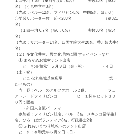
１回平均 7.8名（※前年度5．8名） 実数25名（※23
名）（うち中学生3名）
（内訳：ペルー12名、フィリピン5名、中国5名、ほか3 ）
〇学習サポーター数 延べ283名 （※321
名）
（１回平均 6.7名（※6．6名） 実数38名（※34
名）
（内訳：サポーター14名、四国学院大生20名、香川短大生4
名）
（２）多文化共生、異文化理解に関 するイベントなど
① まるがめお城村テント出店
と き:令和元年５月３日（金・祝） ・４日
（土・祝）
ところ:丸亀城芝生広場 （第一
たべもの）
内 容：ペルーのアルファホール２個、 フェ
アトレードフィリピンコー ヒー１杯をセット３０
０円で販売
・外国人交流パーティ
参加者：フィリピン11名、ペルー3名、メキシコ留学生1
名、ひろ ばボランティア8名、行政書士2名
② ふれあいまつり城乾へのテント出店
と き：令和元年６月２日（日）