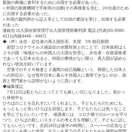
親族の葬儀に参列するために出国する必要があった。
○ 外国の医療機関で手術等の治療(その再検査を含む。)や出産のため
に出国する必要があった。
○ 外国の裁判所から証人等として出頭の要請を受け，出国する必要
があった
連絡先:出入国在留管理庁出入国管理部審判課 電話:(代表)03-3580-
4111(内線4446・4447)
◆（声）永住・定住者の再入国拒否、失望 7/5 朝日新聞
新型コロナウイルス感染症の水際対策とのことで、日本政府は１
２９の国・地域からの外国人の入国を拒否し、永住者・在留資格者
であっても日本を出ると、特段の事情がない限り、再入国が認めら
れない状況が続いています。
空港でのＰＣＲ検査と２週間の自己隔離という、帰国した日本人
への対応が、なぜ長年日本に暮らす外国人に適用できないのか、政
府と専門家から説明がないように思います。
◆編集後記
7月11日は私たちにとってとても嬉しい日になりました。長かっ
た休校中も
ひろばのことを忘れずにいてくれました。子どもたちのためにも、
もっともっと良いひろばを目指します。子どもたちには色々なこと
を学んでもらいたいです。 保護者には、コロナ禍でのルールを守り
つつ、ひろばの新しいスタイルの考え方を理解して、子どもに話し
てもらいたいです。次回18日は後半の時間に、スーパーの広告など
のチラシを使った学習。チラシを見ての子どもたちから感想や質問