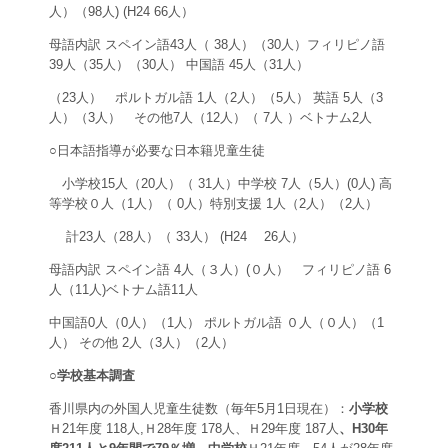
人）（98人) (H24 66人）
母語内訳 スペイン語43人（ 38人）（30人）フィリピノ語
39人（35人）（30人） 中国語 45人（31人）
（23人） ポルトガル語 1人（2人）（5人） 英語 5人（3
人）（3人） その他7人（12人）（ 7人 ）ベトナム2人
○日本語指導が必要な日本籍児童生徒
小学校15人（20人）（ 31人）中学校 7人（5人）(0人) 高
等学校０人（1人）（ 0人）特別支援 1人（2人）（2人）
計23人（28人）（ 33人） (H24 26人）
母語内訳 スペイン語 4人（３人）(０人） フィリピノ語 6
人（11人)ベトナム語11人
中国語0人（0人）（1人） ポルトガル語 ０人（０人）（1
人） その他 2人（3人）（2人）
○学校基本調査
香川県内の外国人児童生徒数（毎年5月1日現在）：
小学校
Ｈ21年度 118人,Ｈ28年度 178人、Ｈ29年度 187人
、H30年