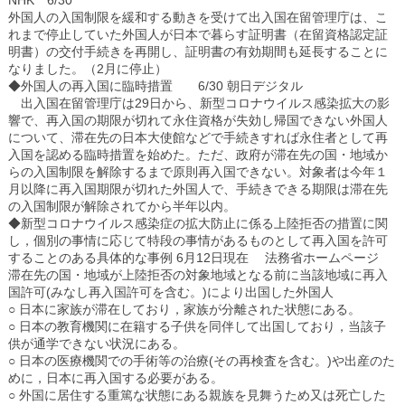
NHK 6/30
外国人の入国制限を緩和する動きを受けて出入国在留管理庁は、こ
れまで停止していた外国人が日本で暮らす証明書（在留資格認定証
明書）の交付手続きを再開し、証明書の有効期間も延長することに
なりました。（2月に停止）
◆外国人の再入国に臨時措置 6/30 朝日デジタル
出入国在留管理庁は29日から、新型コロナウイルス感染拡大の影
響で、再入国の期限が切れて永住資格が失効し帰国できない外国人
について、滞在先の日本大使館などで手続きすれば永住者として再
入国を認める臨時措置を始めた。ただ、政府が滞在先の国・地域か
らの入国制限を解除するまで原則再入国できない。対象者は今年１
月以降に再入国期限が切れた外国人で、手続きできる期限は滞在先
の入国制限が解除されてから半年以内。
◆新型コロナウイルス感染症の拡大防止に係る上陸拒否の措置に関
し，個別の事情に応じて特段の事情があるものとして再入国を許可
することのある具体的な事例 6月12日現在 法務省ホームページ
滞在先の国・地域が上陸拒否の対象地域となる前に当該地域に再入
国許可(みなし再入国許可を含む。)により出国した外国人
○ 日本に家族が滞在しており，家族が分離された状態にある。
○ 日本の教育機関に在籍する子供を同伴して出国しており，当該子
供が通学できない状況にある。
○ 日本の医療機関での手術等の治療(その再検査を含む。)や出産のた
めに，日本に再入国する必要がある。
○ 外国に居住する重篤な状態にある親族を見舞うため又は死亡した