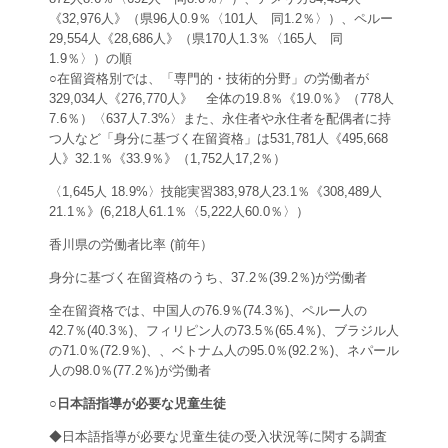
《32,976人》（県96人0.9％〈101人 同1.2％〉）、ペルー
29,554人《28,686人》（県170人1.3％〈165人 同
1.9％〉）の順
○在留資格別では、「専門的・技術的分野」の労働者が
329,034人《276,770人》 全体の19.8％《19.0％》（778人
7.6％）〈637人7.3%〉また、永住者や永住者を配偶者に持
つ人など「身分に基づく在留資格」は531,781人《495,668
人》32.1％《33.9％》（1,752人17,2％）
〈1,645人 18.9%〉技能実習383,978人23.1％《308,489人
21.1％》(6,218人61.1％〈5,222人60.0％〉）
香川県の労働者比率 (前年）
身分に基づく在留資格のうち、37.2％(39.2％)が労働者
全在留資格では、中国人の76.9％(74.3％)、ペルー人の
42.7％(40.3％)、フィリピン人の73.5％(65.4％)、ブラジル人
の71.0％(72.9％)、、ベトナム人の95.0％(92.2％)、ネパール
人の98.0％(77.2％)が労働者
○日本語指導が必要な児童生徒
◆日本語指導が必要な児童生徒の受入状況等に関する調査