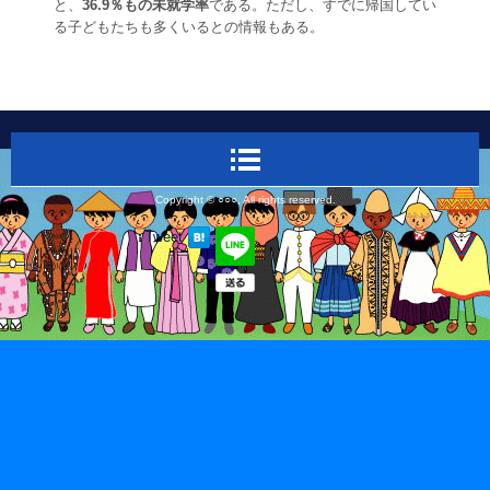
と、
36.9％もの未就学率
である。ただし、すでに帰国してい
る子どもたちも多くいるとの情報もある。
Copyright © ○○○, All rights reserved.
Tweet