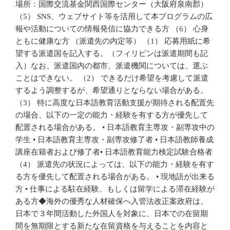
場所：国際交流基金関西国際センター（大阪府泉南郡）
（5） SNS、ウェブサイト等を活用して本プログラムの広
報や活動についての情報発信に協力できる方 （6） 心身
ともに健康な方 （派遣先の内定等） （1） 応募用紙に希
望する派遣国を記入する。（フィリピンは派遣期間も記
入）なお、派遣国内の都市、派遣機関については、選ぶ
ことはできない。 （2） できるだけ希望を考慮して派遣
するよう調整するが、希望通りとならない場合がある。
（3） 特に高度な日本語教育活動支援が期待される配置先
の場合、以下の一定の能力・経験を有する方が優先して
配置される場合がある。 • 日本語教育主専攻・副専攻中の
学生 • 日本語教育主専攻・副専攻修了者 • 日本語教師養成
講座在籍者および修了者• 日本語教育能力検定試験合格者
（4） 派遣先の状況によっては、以下の能力・経験を有す
る方を優先して配置される場合がある。 • 現地語が出来る
方 • 仕事による駐在経験、もしくは留学による滞在経験が
ある方◆海外の優秀な人材確保へ入管法改正案政府は、
日本で３年間活動した外国人を対象に、日本での在留期
間を無期限とする新たな在留資格を与えることを内容と