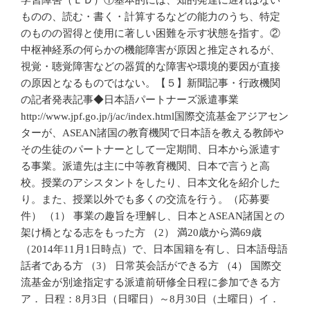
ものの、読む・書く・計算するなどの能力のうち、特定
のものの習得と使用に著しい困難を示す状態を指す。②
中枢神経系の何らかの機能障害が原因と推定されるが、
視覚・聴覚障害などの器質的な障害や環境的要因が直接
の原因となるものではない。【５】新聞記事・行政機関
の記者発表記事◆日本語パートナーズ派遣事業
http://www.jpf.go.jp/j/ac/index.html国際交流基金アジアセン
ターが、ASEAN諸国の教育機関で日本語を教える教師や
その生徒のパートナーとして一定期間、日本から派遣す
る事業。派遣先は主に中等教育機関、日本で言うと高
校。授業のアシスタントをしたり、日本文化を紹介した
り。また、授業以外でも多くの交流を行う。（応募要
件） （1） 事業の趣旨を理解し、日本とASEAN諸国との
架け橋となる志をもった方 （2） 満20歳から満69歳
（2014年11月1日時点）で、日本国籍を有し、日本語母語
話者である方 （3） 日常英会話ができる方 （4） 国際交
流基金が別途指定する派遣前研修全日程に参加できる方
ア． 日程：8月3日（日曜日）～8月30日（土曜日）イ．