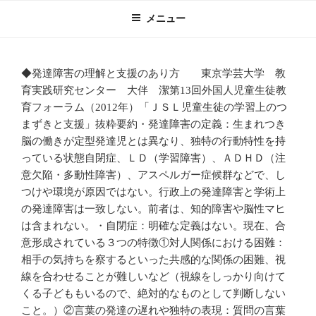
コ
メニュー
ン
テ
ン
◆発達障害の理解と支援のあり方 東京学芸大学 教
ツ
育実践研究センター 大伴 潔第13回外国人児童生徒教
へ
育フォーラム（2012年）「ＪＳＬ児童生徒の学習上のつ
ス
まずきと支援」抜粋要約・発達障害の定義：生まれつき
キ
脳の働きが定型発達児とは異なり、独特の行動特性を持
ッ
っている状態自閉症、ＬＤ（学習障害）、ＡＤＨＤ（注
プ
意欠陥・多動性障害）、アスペルガー症候群などで、し
つけや環境が原因ではない。行政上の発達障害と学術上
の発達障害は一致しない。前者は、知的障害や脳性マヒ
は含まれない。・自閉症：明確な定義はない。現在、合
意形成されている３つの特徴①対人関係における困難：
相手の気持ちを察するといった共感的な関係の困難、視
線を合わせることが難しいなど（視線をしっかり向けて
くる子どももいるので、絶対的なものとして判断しない
こと。）②言葉の発達の遅れや独特の表現：質問の言葉