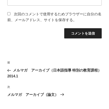
次回のコメントで使用するためブラウザーに自分の名
前、メールアドレス、サイトを保存する。
投
前
前
稿
の
メルマガ アーカイブ（日本語指導 特別の教育課程）
ナ
投
2014.1
ビ
稿
ゲ
次
次
の
ー
メルマガ アーカイブ（論文）
投
シ
稿
ョ