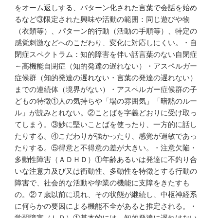
をオーム返しする、パターン化された言葉で会話を始め
るなど③限定された興味や活動の範囲：同じ遊びや物
（衣類等）、パターン的行動（活動の手順等）、特定の
感覚刺激などへのこだわり、変化に対応しにくい。・自
閉症スペクトラム：知的障害を伴い話言葉のない自閉症
～高機能自閉症（知的発達の遅れない）・アスペルガー
症候群（知的発達の遅れない・言葉の発達の遅れない）
までの連続体（境界がない）・アスペルガー症候群の子
どもの特徴①人の気持ちや「場の雰囲気」「暗黙のルー
ル」が読みとれない。②ことばを字義どおりに受け取っ
てしまう。③妙に堅いことばを使ったり、一方的に話し
たりする。④こだわりが強かったり、感覚が過敏であっ
たりする。⑤得意と不得意の差が大きい。・注意欠陥・
多動性障害（ＡＤＨＤ）①年齢あるいは発達に不釣り合
いな注意力及び又は衝動性、多動性を特徴とする行動の
障害で、社会的な活動や学業の機能に支障をきたすも
の。②７歳以前に現れ、その状態が継続し、中枢神経系
に何らかの要因による機能不全があると推定される。・
学習障害（ＬＤ）①基本的には、知的発達に遅れはない