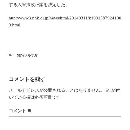
する入管法改正案を決定した。
http://www3.nhk.or.jp/news/html/20140311/k1001587924100
0.html
カ
NEWメルマガ
テ
ゴ
リ
ー
コメントを残す
メールアドレスが公開されることはありません。
※
が付
いている欄は必須項目です
コメント
※