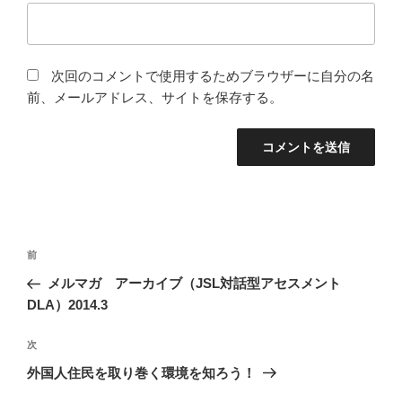
次回のコメントで使用するためブラウザーに自分の名
前、メールアドレス、サイトを保存する。
投
前
前
稿
の
メルマガ アーカイブ（JSL対話型アセスメント
ナ
投
DLA）2014.3
ビ
稿
ゲ
次
次
の
ー
外国人住民を取り巻く環境を知ろう！
投
シ