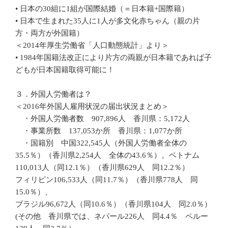
• 日本の30組に1組が国際結婚（＝日本籍+国際籍）
• 日本で生まれた35人に1人が多文化赤ちゃん（親の片
方・両方が外国籍）
＜2014年厚生労働省「人口動態統計」より＞
• 1984年国籍法改正により片方の両親が日本籍であれば子
どもが日本国籍取得可能に！
３．外国人労働者は？
＜2016年外国人雇用状況の届出状況まとめ＞
・外国人労働者数 907,896人 香川県：5,172人
・事業所数 137,053か所 香川県：1,077か所
・国籍別 中国322,545人（外国人労働者全体の
35.5％）（香川県2,254人 全体の43.6％）。ベトナム
110,013人（同12.1％）（香川県629人 同12.2％）
フィリピン106,533人（同11.7％）（香川県778人 同
15.0％）、
ブラジル96,672人（同10.6％）（香川県104人 同2.0％）
(その他 香川県では、ネパール226人 同4.4％ ペルー