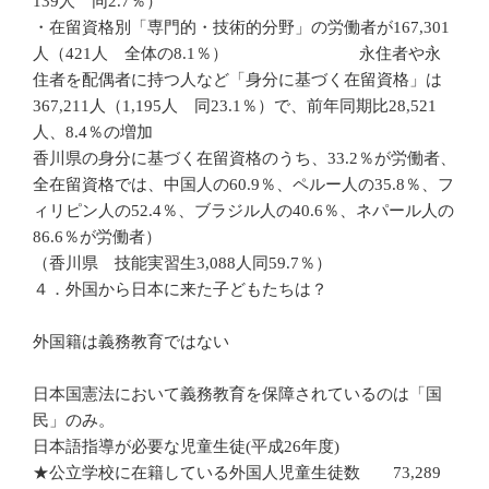
139人 同2.7％）
・在留資格別「専門的・技術的分野」の労働者が167,301
人（421人 全体の8.1％） 永住者や永
住者を配偶者に持つ人など「身分に基づく在留資格」は
367,211人（1,195人 同23.1％）で、前年同期比28,521
人、8.4％の増加
香川県の身分に基づく在留資格のうち、33.2％が労働者、
全在留資格では、中国人の60.9％、ペルー人の35.8％、フ
ィリピン人の52.4％、ブラジル人の40.6％、ネパール人の
86.6％が労働者）
（香川県 技能実習生3,088人同59.7％）
４．外国から日本に来た子どもたちは？
外国籍は義務教育ではない
日本国憲法において義務教育を保障されているのは「国
民」のみ。
日本語指導が必要な児童生徒(平成26年度)
★公立学校に在籍している外国人児童生徒数 73,289