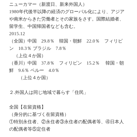
ニューカマー（新渡日、新来外国人）
1980年代後半以降の経済のグローバル化により、アジア
や南米からきた労働者とその家族をさす。国際結婚者、
留学生、中国帰国者なども含む。
2015.12
（全国）中国 29.8％ 韓国・朝鮮 22.0％ フィリピ
ン 10.3％ ブラジル 7.8％
（上位４か国）
（香川）中国 37.8％ フィリピン 15.2％ 韓国・朝
鮮 9.6％ ペルー 4.0％
（上位４か国）
２.外国人は同じ地域で暮らす「住民」
全国【在留資格】
（身分的に基づく在留資格）
①特別永住者、②永住者③永住者の配偶者等、④日本人
の配偶者等⑤定住者