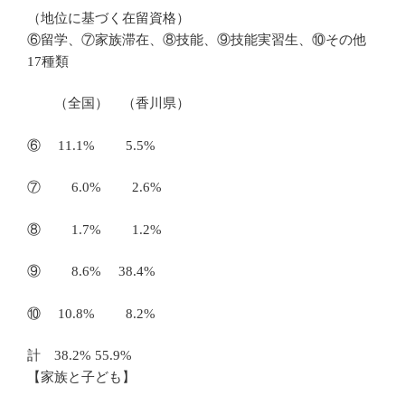
（地位に基づく在留資格）
⑥留学、⑦家族滞在、⑧技能、⑨技能実習生、⑩その他
17種類
（全国） （香川県）
⑥ 11.1% 5.5%
⑦ 6.0% 2.6%
⑧ 1.7% 1.2%
⑨ 8.6% 38.4%
⑩ 10.8% 8.2%
計 38.2% 55.9%
【家族と子ども】