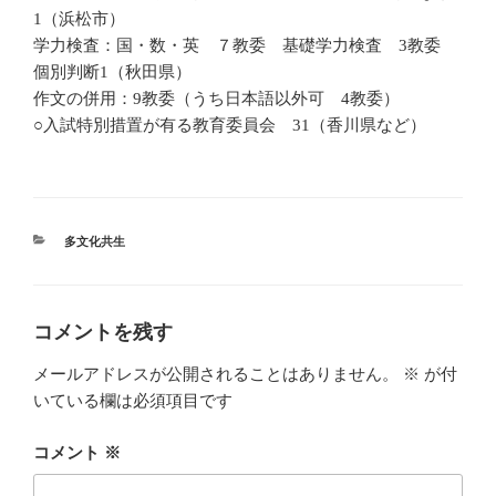
1（浜松市）
学力検査：国・数・英 ７教委 基礎学力検査 3教委
個別判断1（秋田県）
作文の併用：9教委（うち日本語以外可 4教委）
○入試特別措置が有る教育委員会 31（香川県など）
カ
多文化共生
テ
ゴ
リ
ー
コメントを残す
メールアドレスが公開されることはありません。
※
が付
いている欄は必須項目です
コメント
※