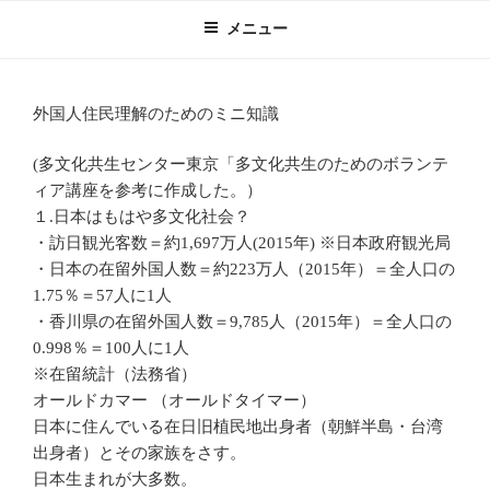
コ
メニュー
ン
テ
ン
外国人住民理解のためのミニ知識
ツ
へ
(多文化共生センター東京「多文化共生のためのボランテ
ス
ィア講座を参考に作成した。）
キ
１.日本はもはや多文化社会？
ッ
・訪日観光客数＝約1,697万人(2015年) ※日本政府観光局
プ
・日本の在留外国人数＝約223万人（2015年）＝全人口の
1.75％＝57人に1人
・香川県の在留外国人数＝9,785人（2015年）＝全人口の
0.998％＝100人に1人
※在留統計（法務省）
オールドカマー （オールドタイマー）
日本に住んでいる在日旧植民地出身者（朝鮮半島・台湾
出身者）とその家族をさす。
日本生まれが大多数。