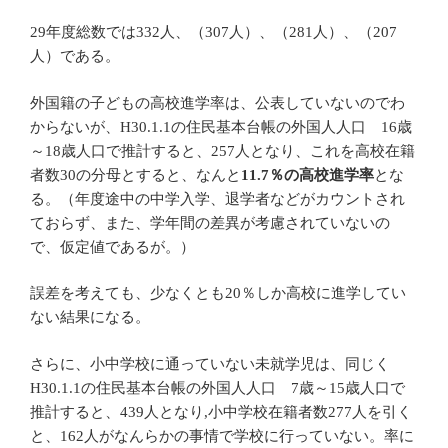
29年度総数では332人、（307人）、（281人）、（207
人）である。
外国籍の子どもの高校進学率は、公表していないのでわ
からないが、H30.1.1の住民基本台帳の外国人人口 16歳
～18歳人口で推計すると、257人となり、これを高校在籍
者数30の分母とすると、なんと
11.7％の高校
進学率
とな
る。（年度途中の中学入学、退学者などがカウントされ
ておらず、また、学年間の差異が考慮されていないの
で、仮定値であるが。）
誤差を考えても、少なくとも20％しか高校に進学してい
ない結果になる。
さらに、小中学校に通っていない未就学児は、同じく
H30.1.1の住民基本台帳の外国人人口 7歳～15歳人口で
推計すると、439人となり,小中学校在籍者数277人を引く
と、162人がなんらかの事情で学校に行っていない。率に