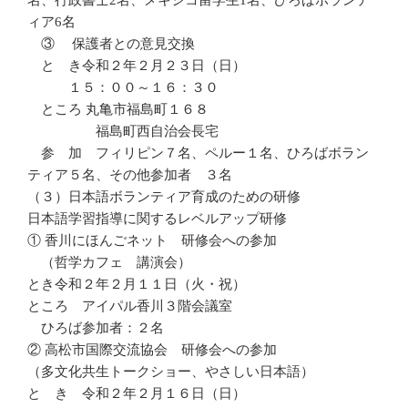
ィア6名
③ 保護者との意見交換
と き令和２年２月２３日（日）
１５：００～１６：３０
ところ 丸亀市福島町１６８
福島町西自治会長宅
参 加 フィリピン７名、ペルー１名、ひろばボラン
ティア５名、その他参加者 ３名
（３）日本語ボランティア育成のための研修
日本語学習指導に関するレベルアップ研修
① 香川にほんごネット 研修会への参加
（哲学カフェ 講演会）
とき令和２年２月１１日（火・祝）
ところ アイパル香川３階会議室
ひろば参加者：２名
② 高松市国際交流協会 研修会への参加
（多文化共生トークショー、やさしい日本語）
と き 令和２年２月１６日（日）