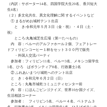
（内訳：サポーター14名、四国学院大生20名、香川短大
生4名）
（２）多文化共生、異文化理解に関 するイベントなど
① まるがめお城村テント出店
と き:令和元年５月３日（金・祝）・４日（土・
祝）
ところ:丸亀城芝生広場（第一たべもの）
内 容：ペルーのアルファホール２個、フェアトレー
ドフィリピンコーヒー１杯をセット３００円で販売
・外国人交流パーティ
参加者：フィリピン11名、ペルー3名、メキシコ留学生
1名、ひろ ばボランティア8名、行政書士2名
② ふれあいまつり城乾へのテント出店
と き：令和元年６月２日（日）
ところ：丸亀市城乾コミュニティセンター前
内 容：にほんごビンゴクイズ、世界10か国クイズ、
生活相談コーナー
参加者： フィリピン5名、ペルー４名、ベトナム３
名、行政書士2名、メキシコ留学生1名、ひろばボランテ