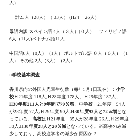
人）
計23人（28人）（ 33人） (H24 26人）
母語内訳 スペイン語 4人（３人）(０人） フィリピノ語
6人（11人)ベトナム語11人
中国語0人（0人）（1人） ポルトガル語 ０人（０人）（1
人） その他 2人（3人）（2人）
○学校基本調査
香川県内の外国人児童生徒数（毎年5月1日現在）：
小学
校
Ｈ21年度 118人,Ｈ28年度 178人、Ｈ29年度 187人
、
H30年度211人と9年間で79％増
、
中学校
Ｈ21年度 54人
が28年度 77人,Ｈ29年度 90人,
H30年度93人と72％増
とな
っている。
高校は
Ｈ21年度 35人が28年度 26人,Ｈ29年度
30人,
H30年度28人と20％減
となっている。※高校のみ減
少しており、高校進学者の減少が原因か？