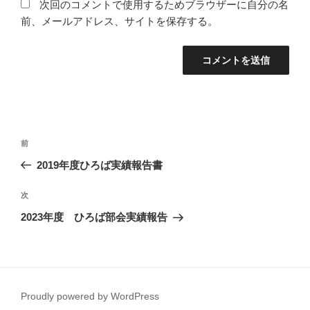
次回のコメントで使用するためブラウザーに自分の名
前、メールアドレス、サイトを保存する。
投
前
前
稿
の
2019年度ひろば実績報告書
ナ
投
ビ
稿
次
次
ゲ
の
2023年度 ひろば部会実績報告
投
ー
稿
シ
ョ
ン
Proudly powered by WordPress