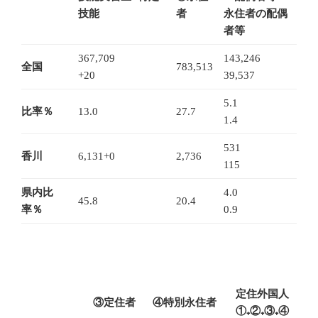
技能
者
永住者の配偶
者等
367,709
143,246
全国
783,513
+20
39,537
5.1
比率％
13.0
27.7
1.4
531
香川
6,131+0
2,736
115
県内比
4.0
45.8
20.4
率％
0.9
定住外国人
③定住者
④特別永住者
①₊②₊③₊④