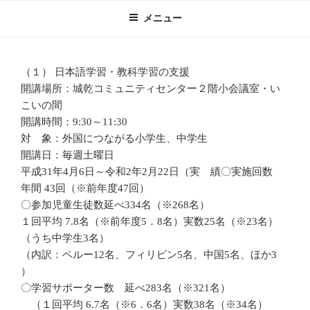
コ
メニュー
ン
テ
ン
（１） 日本語学習・教科学習の支援
ツ
開講場所：城乾コミュニティセンター２階小会議室・い
へ
こいの間
ス
開講時間：9:30～11:30
キ
対 象：外国につながる小学生、中学生
ッ
開講日：毎週土曜日
プ
平成31年4月6日～令和2年2月22日（実 績〇実施回数
年間 43回（※前年度47回）
〇参加児童生徒数延べ334名（※268名）
１回平均 7.8名（※前年度5．8名）実数25名（※23名）
（うち中学生3名）
（内訳：ペルー12名、フィリピン5名、中国5名、ほか3
）
〇学習サポーター数 延べ283名（※321名）
（１回平均 6.7名（※6．6名）実数38名（※34名）