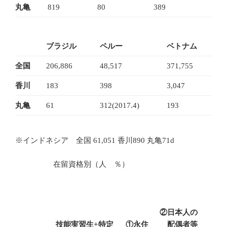
丸亀
819
80
389
ブラジル
ペルー
ベトナム
全国
206,886
48,517
371,755
香川
183
398
3,047
丸亀
61
312(2017.4)
193
※インドネシア 全国 61,051 香川890 丸亀71d
在留資格別（人 ％）
②日本人の
技能実習生+特定
①永住
配偶者等