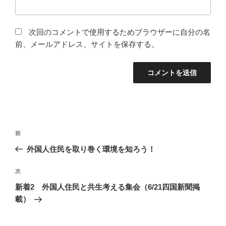
次回のコメントで使用するためブラウザーに自分の名
前、メールアドレス、サイトを保存する。
投
前
前
稿
の
外国人住民を取り巻く環境を知ろう！
ナ
投
ビ
稿
次
次
ゲ
の
新着2 外国人住民と共生考える集会（6/21四国新聞掲
投
ー
載）
稿
シ