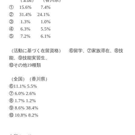
① 15.6% 7.4%
② 31.4% 24.1%
③ 1.3% 1.0%
④ 6.3% 5.5%
⑤ 7.2% 6.1%
（活動に基づく在留資格） ⑥留学、⑦家族滞在、⑧技
能、⑨技能実習生、
⑩その他19種類
（全国）（香川県）
⑥11.1% 5.5%
⑦ 6.0% 2.6%
⑧ 1.7% 1.2%
⑨ 8.6% 38.4%
⑩ 10.8% 8.2%