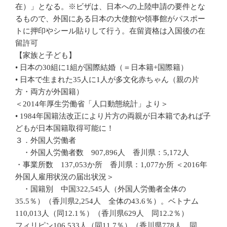
在）」となる。※ビザは、日本への上陸申請の要件とな
るもので、外国にある日本の大使館や領事館がパスポー
トに押印やシール貼りして行う。在留資格は入国後の在
留許可
【家族と子ども】
• 日本の30組に1組が国際結婚（＝日本籍+国際籍）
• 日本で生まれた35人に1人が多文化赤ちゃん（親の片
方・両方が外国籍）
＜2014年厚生労働省「人口動態統計」より＞
• 1984年国籍法改正により片方の両親が日本籍であれば子
どもが日本国籍取得可能に！
３．外国人労働者
・外国人労働者数 907,896人 香川県：5,172人
・事業所数 137,053か所 香川県：1,077か所 ＜2016年
外国人雇用状況の届出状況＞
・国籍別 中国322,545人（外国人労働者全体の
35.5％）（香川県2,254人 全体の43.6％）。ベトナム
110,013人（同12.1％）（香川県629人 同12.2％）
フィリピン106,533人（同11.7％）（香川県778人 同