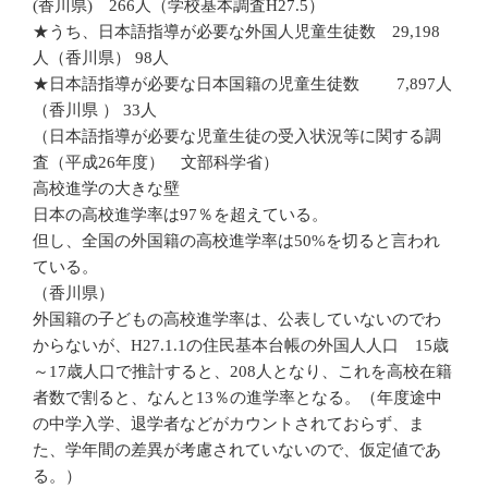
(香川県) 266人（学校基本調査H27.5）
★うち、日本語指導が必要な外国人児童生徒数 29,198
人（香川県） 98人
★日本語指導が必要な日本国籍の児童生徒数 7,897人
（香川県 ） 33人
（日本語指導が必要な児童生徒の受入状況等に関する調
査（平成26年度） 文部科学省）
高校進学の大きな壁
日本の高校進学率は97％を超えている。
但し、全国の外国籍の高校進学率は50%を切ると言われ
ている。
（香川県）
外国籍の子どもの高校進学率は、公表していないのでわ
からないが、H27.1.1の住民基本台帳の外国人人口 15歳
～17歳人口で推計すると、208人となり、これを高校在籍
者数で割ると、なんと13％の進学率となる。（年度途中
の中学入学、退学者などがカウントされておらず、ま
た、学年間の差異が考慮されていないので、仮定値であ
る。）