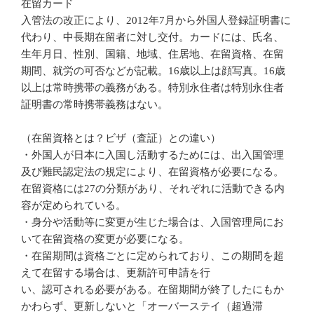
在留カード
入管法の改正により、2012年7月から外国人登録証明書に
代わり、中長期在留者に対し交付。カードには、氏名、
生年月日、性別、国籍、地域、住居地、在留資格、在留
期間、就労の可否などが記載。16歳以上は顔写真。16歳
以上は常時携帯の義務がある。特別永住者は特別永住者
証明書の常時携帯義務はない。
（在留資格とは？ビザ（査証）との違い）
・外国人が日本に入国し活動するためには、出入国管理
及び難民認定法の規定により、在留資格が必要になる。
在留資格には27の分類があり、それぞれに活動できる内
容が定められている。
・身分や活動等に変更が生じた場合は、入国管理局にお
いて在留資格の変更が必要になる。
・在留期間は資格ごとに定められており、この期間を超
えて在留する場合は、更新許可申請を行
い、認可される必要がある。在留期間が終了したにもか
かわらず、更新しないと「オーバーステイ（超過滞