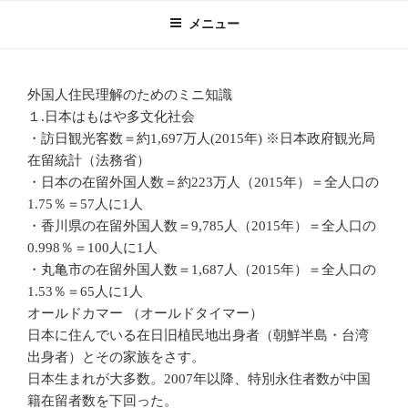
コ
メニュー
ン
テ
ン
外国人住民理解のためのミニ知識
ツ
１.日本はもはや多文化社会
へ
・訪日観光客数＝約1,697万人(2015年) ※日本政府観光局
ス
在留統計（法務省）
キ
・日本の在留外国人数＝約223万人（2015年）＝全人口の
ッ
1.75％＝57人に1人
プ
・香川県の在留外国人数＝9,785人（2015年）＝全人口の
0.998％＝100人に1人
・丸亀市の在留外国人数＝1,687人（2015年）＝全人口の
1.53％＝65人に1人
オールドカマー （オールドタイマー）
日本に住んでいる在日旧植民地出身者（朝鮮半島・台湾
出身者）とその家族をさす。
日本生まれが大多数。2007年以降、特別永住者数が中国
籍在留者数を下回った。