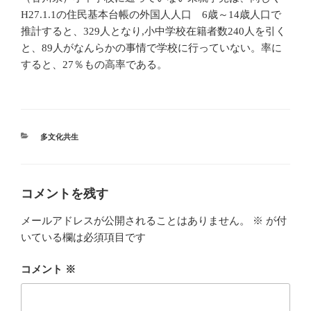
H27.1.1の住民基本台帳の外国人人口 6歳～14歳人口で
推計すると、329人となり,小中学校在籍者数240人を引く
と、89人がなんらかの事情で学校に行っていない。率に
すると、27％もの高率である。
カ
多文化共生
テ
ゴ
リ
ー
コメントを残す
メールアドレスが公開されることはありません。
※
が付
いている欄は必須項目です
コメント
※