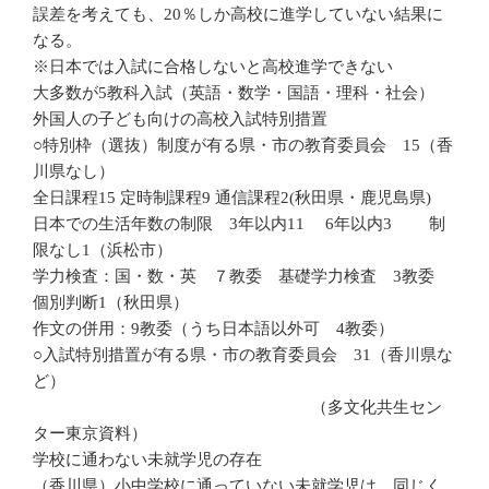
誤差を考えても、20％しか高校に進学していない結果に
なる。
※日本では入試に合格しないと高校進学できない
大多数が5教科入試（英語・数学・国語・理科・社会）
外国人の子ども向けの高校入試特別措置
○特別枠（選抜）制度が有る県・市の教育委員会 15（香
川県なし）
全日課程15 定時制課程9 通信課程2(秋田県・鹿児島県)
日本での生活年数の制限 3年以内11 6年以内3 制
限なし1（浜松市）
学力検査：国・数・英 ７教委 基礎学力検査 3教委
個別判断1（秋田県）
作文の併用：9教委（うち日本語以外可 4教委）
○入試特別措置が有る県・市の教育委員会 31（香川県な
ど）
（多文化共生セン
ター東京資料）
学校に通わない未就学児の存在
（香川県）小中学校に通っていない未就学児は、同じく