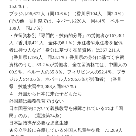
15.0％）、
ブラジル96,672人（同10.6％）（香川県104人 同2.0％）
(その他 香川県では、ネパール226人 同4.4％ ペルー
139人 同2.7％）
・在留資格別「専門的・技術的分野」の労働者が167,301
人（香川県421人 全体の8.1％）永住者や永住者を配偶
者に持つ人など「身分に基づく在留資格」は367,211人
（香川県1,195人 同23.1％）香川県の身分に基づく在留
資格のうち、33.2％が労働者、全在留資格では、中国人の
60.9％、ペルー人の35.8％、フィリピン人の52.4％、ブラ
ジル人の40.6％、ネパール人の86.6％が労働者）（香川
県 技能実習生3,088人同59.7％）
４．外国から日本に来た子どもたち
外国籍は義務教育ではない
日本国憲法において義務教育を保障されているのは「国
民」のみ。（憲法第24条）
日本語指導が必要な児童生徒
★公立学校に在籍している外国人児童生徒数 73,289人