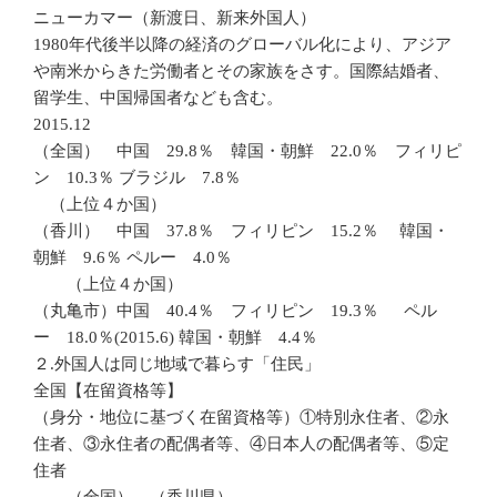
ニューカマー（新渡日、新来外国人）
1980年代後半以降の経済のグローバル化により、アジア
や南米からきた労働者とその家族をさす。国際結婚者、
留学生、中国帰国者なども含む。
2015.12
（全国） 中国 29.8％ 韓国・朝鮮 22.0％ フィリピ
ン 10.3％ ブラジル 7.8％
（上位４か国）
（香川） 中国 37.8％ フィリピン 15.2％ 韓国・
朝鮮 9.6％ ペルー 4.0％
（上位４か国）
（丸亀市）中国 40.4％ フィリピン 19.3％ ペル
ー 18.0％(2015.6) 韓国・朝鮮 4.4％
２.外国人は同じ地域で暮らす「住民」
全国【在留資格等】
（身分・地位に基づく在留資格等）①特別永住者、②永
住者、③永住者の配偶者等、④日本人の配偶者等、⑤定
住者
（全国） （香川県）