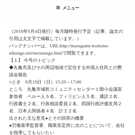
コ
メニュー
ン
テ
ン
（2018年9月4日発行）毎月随時発行予定（記事、論文の
ツ
引用は太文字で掲載しています。）
へ
バックナンバーは、URL:http://marugame-kodomo-
ス
nihongo.net/merumaga.htmlで閲覧できます。
キ
【１】 今号のトピック
ッ
◆丸亀市及びその周辺地域で定住する外国人住民との懇
プ
談会報告
○とき 8月19日（日）15:20～17:00
ところ 丸亀市城乾コミュニティセンター１階小会議室
参加者 ペルー人５名、フィリピン人５名、通訳２名、
行政書士２名、行政相談委員２名、四国行政評価支局２
名、日本人関係者４名 計２２名
出された主な意見●とその回答の概要
●労働基準監督署、職業安定所に次のことについて、会社
を指導してもらいたい