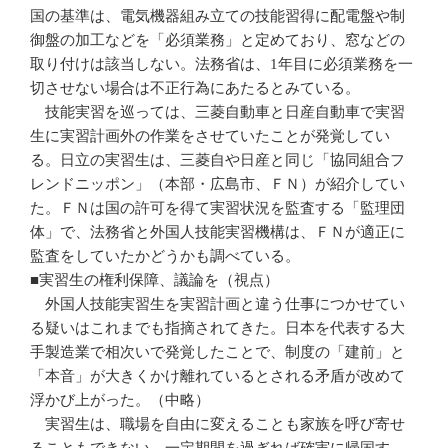
国の基準は、電気機器組み立ての技能習得に配電盤や制
御盤の加工などを「必須業務」と定めており、窓などの
取り付けは該当しない。法務省は、1年目に必須業務を一
切させない場合は不正行為にあたるとみている。
技能実習を巡っては、三菱自動車と日産自動車で実習
生に実習計画外の作業をさせていたことが発覚してい
る。日立の実習生は、三菱自や日産と同じ「協同組合フ
レンドニッポン」（本部・広島市、ＦＮ）が紹介してい
た。ＦＮは国の許可を得て実習状況を監査する「監理団
体」で、法務省と外国人技能実習機構は、ＦＮが適正に
監査をしていたかどうかも調べている。
■実習生の権利保障、議論を（視点）
外国人技能実習生を実習計画と違う仕事につかせてい
る疑いはこれまでも指摘されてきた。日本を代表する大
手製造業で相次いで発覚したことで、制度の「建前」と
「本音」が大きくかけ離れているとされる矛盾が改めて
浮かび上がった。（中略）
実習生は、職場を自由に変えることも家族を呼び寄せ
ることもできない。一定期間を過ぎれば確実に帰国す